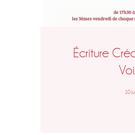
Écriture Cré
Voi
10 ju