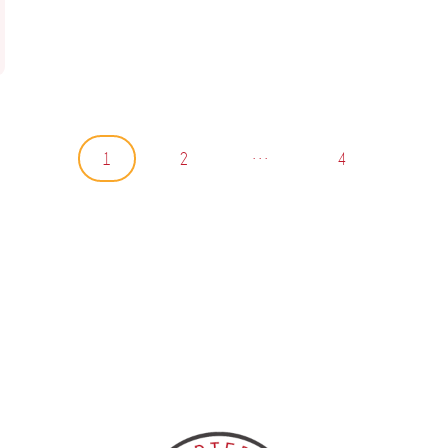
n
…
1
2
4
ons