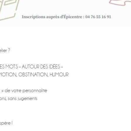
lier ?
S MOTS – AUTOUR DES IDÉES –
ÉMOTION, OBSTINATION, HUMOUR
er » de votre personnalité
ions, sans jugements
spère !