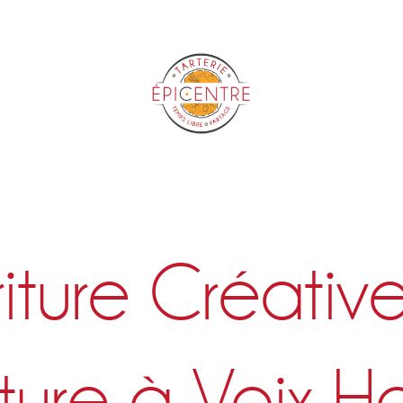
Epicentre
iture Créativ
ture à Voix H