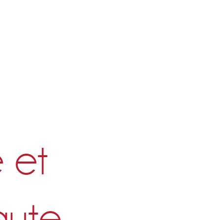
e et
aute