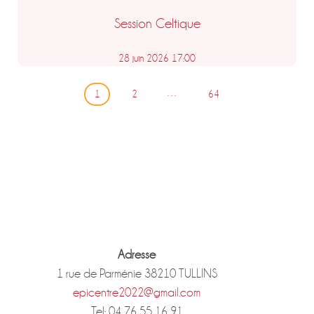
Session Celtique
28 juin 2026 17:00
Pagination
…
1
2
64
des
publications
Adresse
1 rue de Parménie 38210 TULLINS
epicentre2022@gmail.com
Tel: 04 76 55 16 91