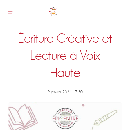
Skip
to
content
Mobile
Epicentre
Menu
Toggle
Écriture Créative et
s
Lecture à Voix
Haute
9 janvier 2026 17:30