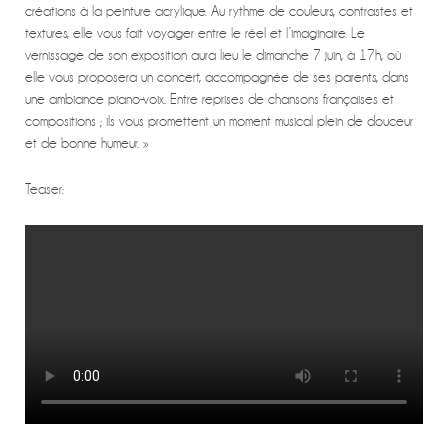
créations à la peinture acrylique. Au rythme de couleurs, contrastes et
textures, elle vous fait voyager entre le réel et l’imaginaire. Le
vernissage de son exposition aura lieu le dimanche 7 juin, à 17h, où
elle vous proposera un concert, accompagnée de ses parents, dans
une ambiance piano-voix. Entre reprises de chansons françaises et
compositions ; ils vous promettent un moment musical plein de douceur
et de bonne humeur. »
Teaser: