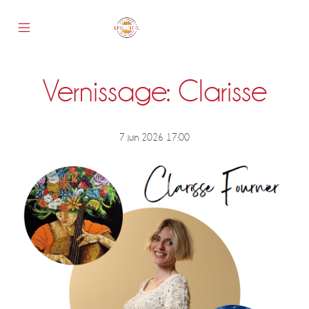
Skip
to
content
Mobile
Epicentre
Menu
Toggle
Vernissage: Clarisse
s
7 juin 2026 17:00