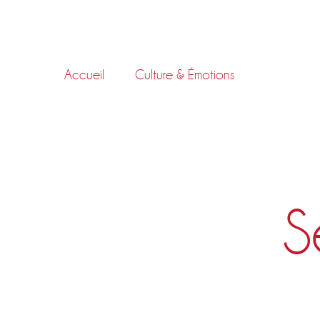
Skip
to
content
Accueil
Culture & Émotions
S