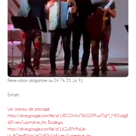
Réservation obligatoire au 04 76 55 16 91
Extraits:
Les oiseaux de passage
https://drive.google.com/file/d/1tBCOh4W7Jk0SOFFuuFTqM_M85zdgB
6JP/view?usp=drive_link
;
Bodega
;
https://drive.google.com/file/d/16ZwEFH9qUb-
Ur_AOeqBMgxUgOvE0WUkF/view?usp=drive_link