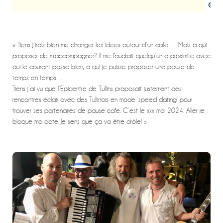
« Tiens j’irais bien me changer les idées autour d’un café… Mais à qui
proposer de m’accompagner? Il me faudrait quelqu’un a proximité avec
qui le courant passe bien, à qui je puisse proposer une pause de
temps en temps…
Tiens j’ai vu que l’Épicentre de Tullins proposait justement des
rencontres éclair avec des Tullinois en mode ‘speed dating’ pour
trouver ses partenaires de pause café. C’est le xxx mai 2024. Aller je
bloque ma date. Je sens que ça va être drôle! »