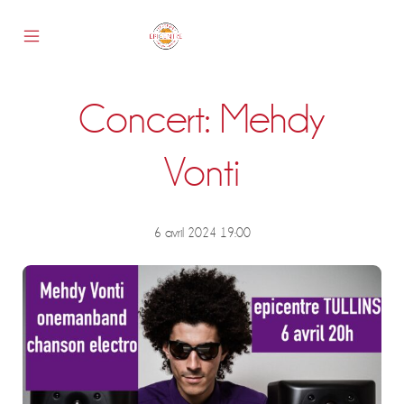
Skip
to
content
Mobile
Epicentre
Menu
Toggle
Concert: Mehdy
s
Vonti
6 avril 2024 19:00