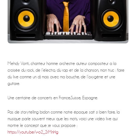
Mehdy Vonti, chanteur homme orchestre auteur compositeur a la
croisée du rock, de l’électro, du rap et de la chanson, mon truc : faire
du live comme un dj mais avec ma bouche, de l’oxygène et une
guitare.
Une centaine de concerts en France,Suisse, Espagne.
Pas de storytelling bidon comme notre époque sait si bien faire, la
musique parle souvent mieux que les mots, voici une vidéo live qui
montre le concept que je vous propose :
https://youtu.be/v-o2_2rMnHg