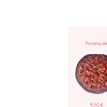
Provençal
9,50
€