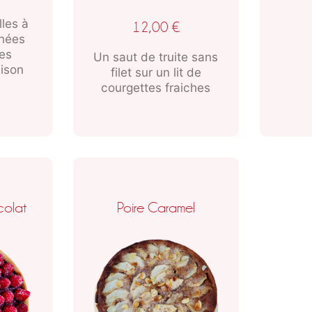
les à
12,00
€
nnées
des
Un saut de truite sans
aison
filet sur un lit de
courgettes fraiches
colat
Poire Caramel