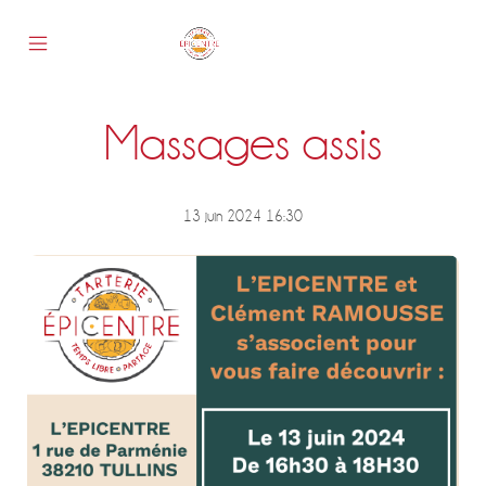
Skip
to
content
Mobile
Epicentre
Menu
Toggle
Massages assis
s
13 juin 2024 16:30