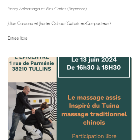
Yenny Saldarriaga et Alex Cortes (Sopranos)
Julian Cardona et Jhonier Ochoa (Guitaristes-Compositeurs)
Entrée libre