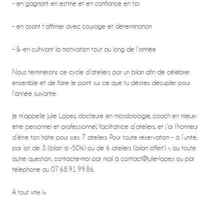
– en gagnant en estime et en confiance en toi
– en osant t’affirmer avec courage et détermination
– & en cultivant la motivation tout au long de l’année
Nous terminerons ce cycle d’ateliers par un bilan afin de célébrer
ensemble et de faire le point sur ce que tu désires décupler pour
l’année suivante.
Je m’appelle Julie Lopes, docteure en microbiologie, coach en mieux-
être personnel et professionnel, facilitatrice d’ateliers, et j’ai l’honneur
d’être ton hôte pour ces 7 ateliers. Pour toute réservation – à l’unité,
par lot de 3 (bilan à -50%) ou de 6 ateliers (bilan offert) -, ou toute
autre question, contacte-moi par mail à contact@julie-lopes ou par
téléphone au 07.68.91.99.86.
A tout vite !»