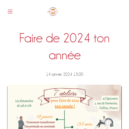
Skip
to
content
Mobile
Epicentre
Menu
Toggle
Faire de 2024 ton
s
année
14 janvier 2024 15:00