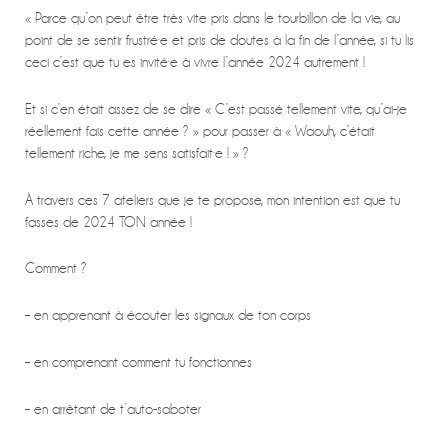
« Parce qu’on peut être très vite pris dans le tourbillon de la vie, au
point de se sentir frustré·e et pris de doutes à la fin de l’année, si tu lis
ceci c’est que tu es invité·e à vivre l’année 2024 autrement !
Et si c’en était assez de se dire « C’est passé tellement vite, qu’ai-je
réellement fais cette année ? » pour passer à « Waouh, c’était
tellement riche, je me sens satisfait·e ! » ?
À travers ces 7 ateliers que je te propose, mon intention est que tu
fasses de 2024 TON année !
Comment ?
– en apprenant à écouter les signaux de ton corps
– en comprenant comment tu fonctionnes
– en arrêtant de t’auto-saboter