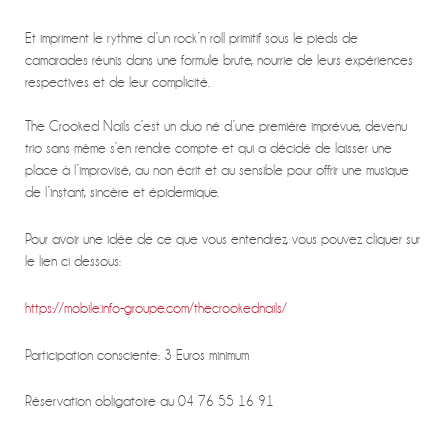
Et impriment le rythme d’un rock’n roll primitif sous le pieds de
camarades réunis dans une formule brute, nourrie de leurs expériences
respectives et de leur complicité.
The Crooked Nails c’est un duo né d’une première imprévue, devenu
trio sans même s’en rendre compte et qui a décidé de laisser une
place à l’improvisé, au non écrit et au sensible pour offrir une musique
de l’instant, sincère et épidermique.
Pour avoir une idée de ce que vous entendrez, vous pouvez cliquer sur
le lien ci dessous:
https://mobile.info-groupe.com/thecrookednails/
Participation consciente: 3 Euros minimum
Réservation obligatoire au 04 76 55 16 91