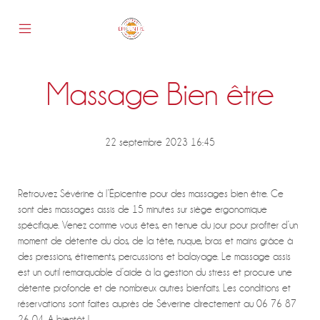
Skip
to
content
Mobile
Epicentre
Menu
Toggle
Massage Bien être
s
22 septembre 2023 16:45
Retrouvez Sévérine à l’Épicentre pour des massages bien être. Ce
sont des massages assis de 15 minutes sur siège ergonomique
spécifique. Venez comme vous êtes, en tenue du jour pour profiter d’un
moment de détente du dos, de la tête, nuque, bras et mains grâce à
des pressions, étirements, percussions et balayage. Le massage assis
est un outil remarquable d’aide à la gestion du stress et procure une
détente profonde et de nombreux autres bienfaits. Les conditions et
réservations sont faites auprès de Séverine directement au 06 76 87
26 04. A bientôt !