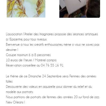
L’association l’Atelier des Imaginaires propose des séances artistiques
à l’Epicentre, pour tous niveaux.
Bienvenue à tous les créatifs enthousiastes, même si vous ne savez pas
dessiner !
Groupe maximum 6 à 8 personnes
10 euros de l’heure / Matériel compris
Réservation conseillée au 04 76 55 16 91
Le thème de ce Dimanche 24 Septembre sera: Femmes des années
folles
Découverte des valeurs en aquarelle pour donner du relief et du
modelé aux portraits.
Nous partirons de portraits de femmes des années 20 sur fond de jazz
New Orleans !