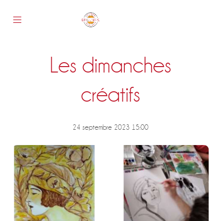
Skip
to
content
Mobile
Epicentre
Menu
Toggle
Les dimanches
s
créatifs
24 septembre 2023 15:00