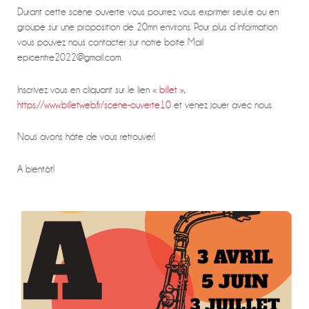
Durant cette scène ouverte vous pourrez vous exprimer seul.e ou en
groupe sur une proposition de 20mn environs. Pour plus d’information
vous pouvez nous contacter sur notre boite Mail
epicentre2022@gmail.com.
Inscrivez vous en cliquant sur le lien
« billet »,
https://www.billetweb.fr/scene-ouverte10
et venez jouer avec nous.
Nous avons hâte de vous retrouver!
A bientôt!