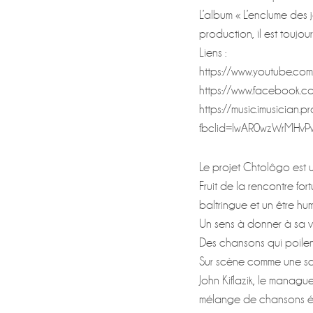
L’album « L’enclume des
production, il est toujou
Liens :
https://www.youtube.c
https://www.facebook.c
https://music.imusician
fbclid=IwAR0wzWrMHv
Le projet Chtolôgo est u
Fruit de la rencontre fo
baltringue et un être hu
Un sens à donner à sa vi
Des chansons qui poile
Sur scène comme une sch
John Kiflazik, le mana
mélange de chansons épi