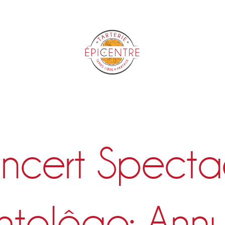
Epicentre
ncert Spectac
htolôgo: Annu