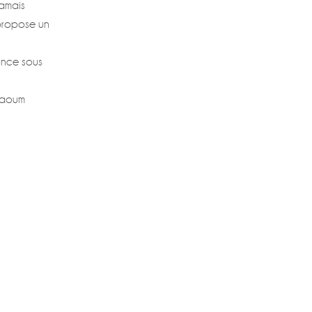
jamais
 propose un
once sous
mbaoum