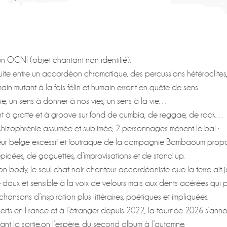
n OCNI (objet chantant non identifié):
rtuite entre un accordéon chromatique, des percussions hétéroclites
main mutant à la fois félin et humain errant en quête de sens…
e, un sens à donner à nos vies, un sens à la vie…
nt à gratte et à groove sur fond de cumbia, de reggae, de rock…
izophrénie assumée et sublimée, 2 personnages mènent le bal :
gueur belge excessif et foutraque de la compagnie Bambaoum prop
cées, de goguettes, d’improvisations et de stand up.
e son body, le seul chat noir chanteur accordéoniste que la terre ait 
e doux et sensible à la voix de velours mais aux dents acérées qui
ansons d’inspiration plus littéraires, poétiques et impliquées.
rts en France et à l’étranger depuis 2022, la tournée 2026 s’ann
vant la sortie,on l’espère, du second album à l’automne.