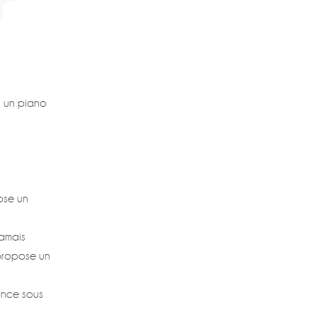
, un piano
ose un
jamais
 propose un
once sous