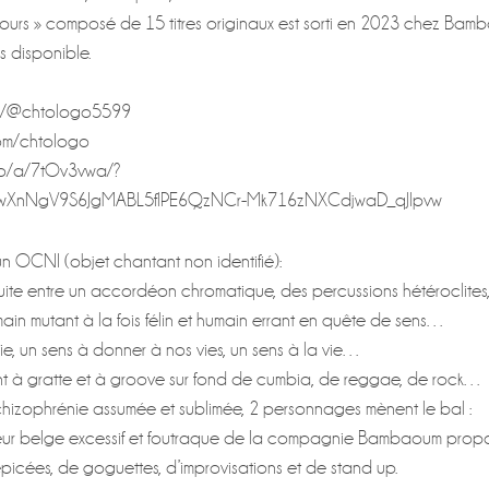
 jours » composé de 15 titres originaux est sorti en 2023 chez Ba
rs disponible.
om/@chtologo5599
om/chtologo
.pro/a/7tOv3vwa/?
PwXnNgV9S6JgMABL5flPE6QzNCr-Mk716zNXCdjwaD_qJlpvw
n OCNI (objet chantant non identifié):
rtuite entre un accordéon chromatique, des percussions hétéroclites
main mutant à la fois félin et humain errant en quête de sens…
e, un sens à donner à nos vies, un sens à la vie…
nt à gratte et à groove sur fond de cumbia, de reggae, de rock…
izophrénie assumée et sublimée, 2 personnages mènent le bal :
gueur belge excessif et foutraque de la compagnie Bambaoum prop
cées, de goguettes, d’improvisations et de stand up.