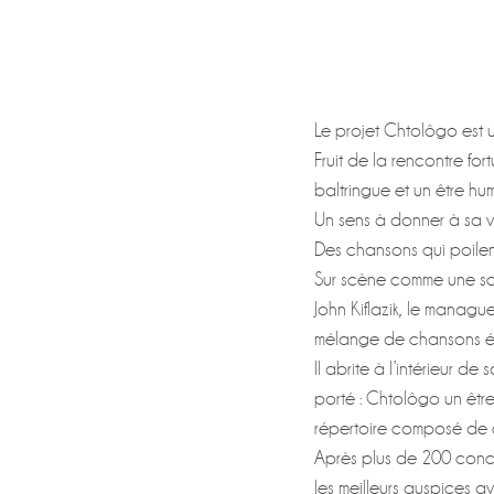
Le projet Chtolôgo est u
Fruit de la rencontre fo
baltringue et un être hu
Un sens à donner à sa vi
Des chansons qui poile
Sur scène comme une sch
John Kiflazik, le mana
mélange de chansons épi
Il abrite à l’intérieur d
porté : Chtolôgo un êtr
répertoire composé de ch
Après plus de 200 conce
les meilleurs auspices a