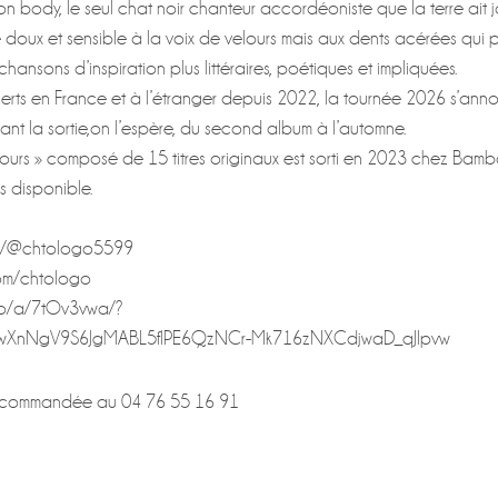
e son body, le seul chat noir chanteur accordéoniste que la terre ait 
e doux et sensible à la voix de velours mais aux dents acérées qui
ansons d’inspiration plus littéraires, poétiques et impliquées.
rts en France et à l’étranger depuis 2022, la tournée 2026 s’ann
vant la sortie,on l’espère, du second album à l’automne.
 jours » composé de 15 titres originaux est sorti en 2023 chez Ba
rs disponible.
om/@chtologo5599
om/chtologo
.pro/a/7tOv3vwa/?
PwXnNgV9S6JgMABL5flPE6QzNCr-Mk716zNXCdjwaD_qJlpvw
recommandée au 04 76 55 16 91