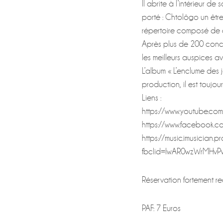
Il abrite à l’intérieur d
porté : Chtolôgo un êtr
répertoire composé de ch
Après plus de 200 conce
les meilleurs auspices a
L’album « L’enclume des
production, il est toujou
Liens :
https://www.youtube.c
https://www.facebook.c
https://music.imusician
fbclid=IwAR0wzWrMHv
Réservation fortement 
PAF: 7 Euros