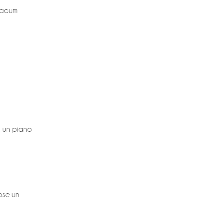
mbaoum
, un piano
ose un