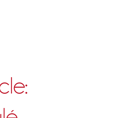
le:
lé