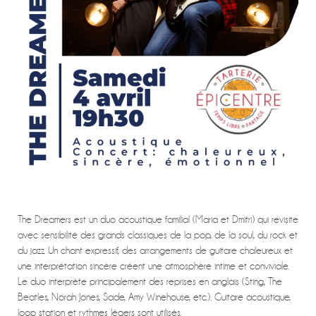
The Dreamers est un duo acoustique familial (Maria et Dmitri) qui revisite
avec sensibilité des grands classiques de la pop, de la soul, du rock et
du jazz. Un chant expressif, des arrangements de guitare chaleureux et
une interprétation sincère créent une atmosphère intime et conviviale.
Le duo interprète principalement des reprises en anglais (Sting, The
Beatles, Norah Jones, Sade, Amy Winehouse, etc.). Guitare acoustique,
loop station et rythmes légers sont utilisés.