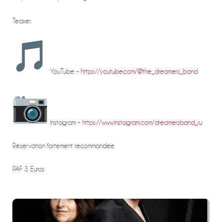
Teaser:
YouTube –
https://youtube.com/@the_dreamers_band
Instagram –
https://www.instagram.com/dreamersband_ru
Réservation fortement recommandée
PAF 3 Euros