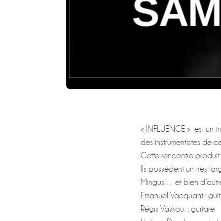
« INFLUENCE » est un tr
des instrumentistes de 
Cette rencontre produit 
Ils possèdent un très la
Mingus… et bien d’aut
Emanuel Vacquant : gui
Régis Vaskou : guitare