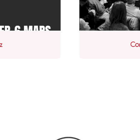
z
Con