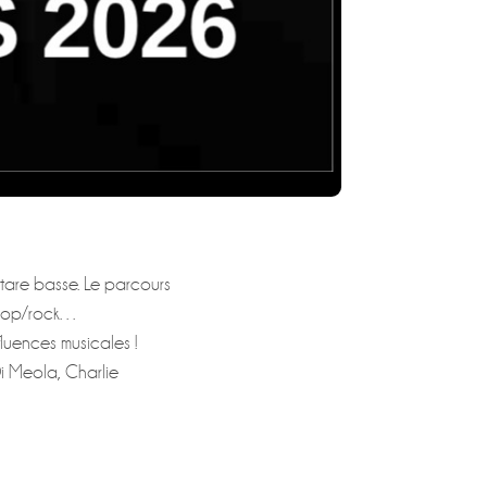
tare basse. Le parcours
e pop/rock…
fluences musicales !
Di Meola, Charlie