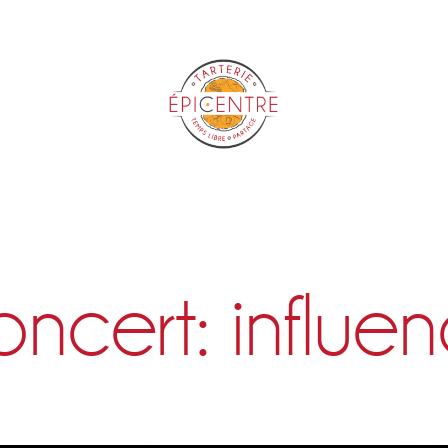
Epicentre
ncert: influe