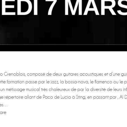
io Grenoblois, composé de deux guitares acoustiques et d’une gui
cette formation passe par le jazz, la bossa-nova, le flamenco ou l
un métissage musical très chaleureux de par la diversité de leurs in
rge répertoire allant de Paco de Lucia à Sting, en passant par , Al 
res…
tare