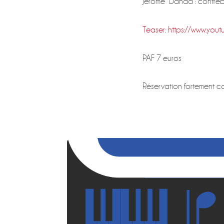
Jérôme Danda : contre
Teaser:
https://www.yo
PAF 7 euros
Réservation fortement c