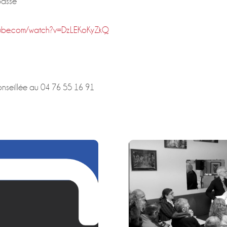
basse
utube.com/watch?v=DzLEKoKyZkQ
onseillée au 04 76 55 16 91