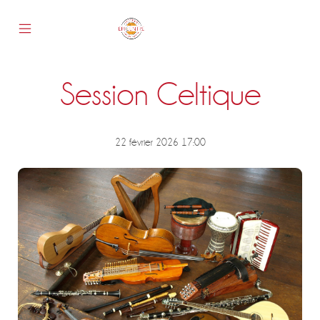
Skip
to
content
Mobile
Epicentre
Menu
Toggle
Session Celtique
s
22 février 2026 17:00