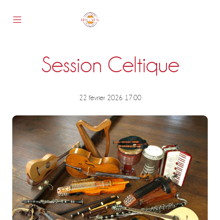
Skip
to
content
Mobile
Epicentre
Menu
Toggle
Session Celtique
s
22 février 2026 17:00