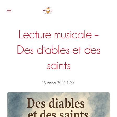
Skip
to
content
Mobile
Epicentre
Menu
Toggle
Lecture musicale –
s
Des diables et des
saints
18 janvier 2026 17:00