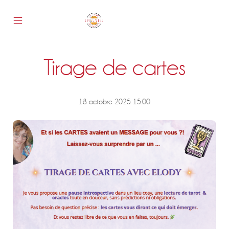
Skip
to
content
Mobile
Epicentre
Menu
Toggle
Tirage de cartes
s
18 octobre 2025 15:00