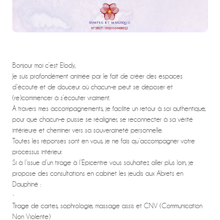
Bonjour moi c’est Elody,
Je suis profondément animée par le fait de créer des espaces
d’écoute et de douceur où chacun-e peut se déposer et
(re)commencer à s’écouter vraiment.
À travers mes accompagnements, je facilite un retour à soi authentique,
pour que chacun-e puisse se réaligner, se reconnecter à sa vérité
intérieure et cheminer vers sa souveraineté personnelle.
Toutes les réponses sont en vous, je ne fais qu’accompagner votre
processus intérieur.
Si à l’issue d’un tirage à l’Epicentre vous souhaitez aller plus loin, je
propose des consultations en cabinet les jeudis aux Abrets en
Dauphiné :
•
Tirage de cartes, sophrologie, massage assis et CNV (Communication
Non Violente)