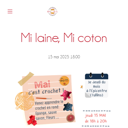
Skip
to
content
Mobile
Epicentre
Menu
Toggle
Mi laine, Mi coton
s
15 mai 2025 18:00