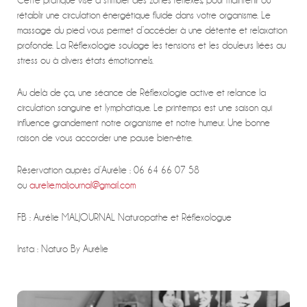
Cette pratique vise à stimuler des zones réflexes, pour maintenir ou
rétablir une circulation énergétique fluide dans votre organisme. Le
massage du pied vous permet d’accéder à une détente et relaxation
profonde. La Réflexologie soulage les tensions et les douleurs liées au
stress ou à divers états émotionnels.
Au delà de ça, une séance de Réflexologie active et relance la
circulation sanguine et lymphatique. Le printemps est une saison qui
influence grandement notre organisme et notre humeur. Une bonne
raison de vous accorder une pause bien-être.
Réservation auprès d’Aurélie : 06 64 66 07 58
ou
aurelie.maljournal@gmail.com
FB : Aurélie MALJOURNAL Naturopathe et Réflexologue
Insta : Naturo By Aurélie