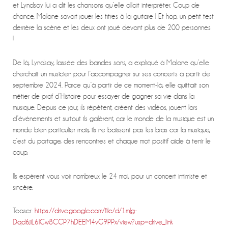
et Lyndsay lui a dit les chansons qu’elle allait interpréter. Coup de
chance, Malone savait jouer les titres à la guitare ! Et hop, un petit test
derrière la scène et les deux ont joué devant plus de 200 personnes
!
De là, Lyndsay, lassée des bandes sons, a expliqué à Malone qu’elle
cherchait un musicien pour l’accompagner sur ses concerts à partir de
septembre 2024. Parce qu’à partir de ce moment-là, elle quittait son
métier de prof d’Histoire pour essayer de gagner sa vie dans la
musique. Depuis ce jour, ils répètent, créent des vidéos, jouent lors
d’événements et surtout ils galèrent, car le monde de la musique est un
monde bien particulier mais, ils ne baissent pas les bras car la musique,
c’est du partage, des rencontres et chaque mot positif aide à tenir le
coup.
Ils espèrent vous voir nombreux le 24 mai, pour un concert intimiste et
sincère.
Teaser:
https://drive.google.com/file/d/1mJg-
Dqd6jiL6lCw8CCP7hDEEM4vG9PPx/view?usp=drive_link