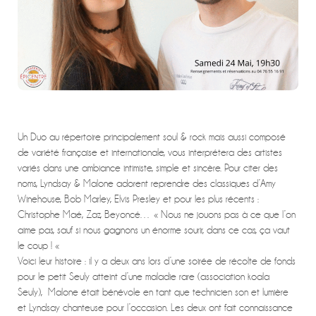
Un Duo au répertoire principalement soul & rock mais aussi composé
de variété française et internationale, vous interprétera des artistes
variés dans une ambiance intimiste, simple et sincère. Pour citer des
noms, Lyndsay & Malone adorent reprendre des classiques d’Amy
Winehouse, Bob Marley, Elvis Presley et pour les plus récents :
Christophe Maé, Zaz, Beyoncé… « Nous ne jouons pas à ce que l’on
aime pas, sauf si nous gagnons un énorme sourir, dans ce cas, ça vaut
le coup ! «
Voici leur histoire : il y a deux ans lors d’une soirée de récolte de fonds
pour le petit Seuly atteint d’une maladie rare (association koala
Seuly), Malone était bénévole en tant que technicien son et lumière
et Lyndsay chanteuse pour l’occasion. Les deux ont fait connaissance