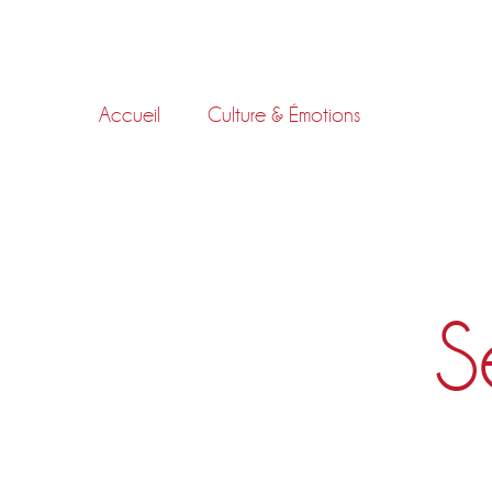
Skip
to
content
Accueil
Culture & Émotions
S