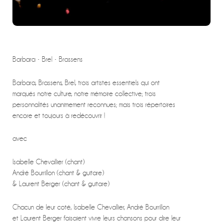
Barbara • Brel • Brassens
Barbara, Brassens, Brel, trois artistes essentiels qui ont
marqués notre culture, notre mémoire collective; trois
personnalités unanimement reconnues; mais trois répertoires
encore et toujours à redécouvrir !
avec
Isabelle Chevallier (chant)
André Bourrillon (chant & guitare)
& Laurent Berger (chant & guitare)
Chacun de leur coté, Isabelle Chevallier, André Bourrillon
et Laurent Berger faisaient vivre leurs chansons pour dire leur