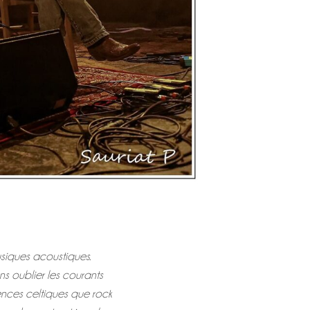
usiques acoustiques.
ns oublier les courants
uences celtiques que rock