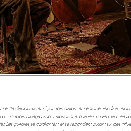
ntre de deux musiciens Lyonnais, aimant entrecroiser les diverses m
ds irlandais, bluegrass, jazz manouche, que leur univers se crée sa
es. Les guitares se confrontent et se répondent autant sur des infl