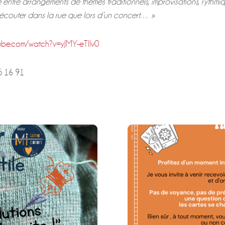
ule entre arrangements de thèmes traditionnels, improvisations, rythm
à écouter dans la rue que lors d’un concert… »
tube.com/watch?v=yJMY-eTIIv0
5 16 91