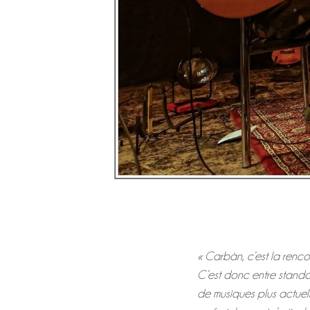
« Carbàn, c’est la renco
C’est donc entre standar
de musiques plus actuell