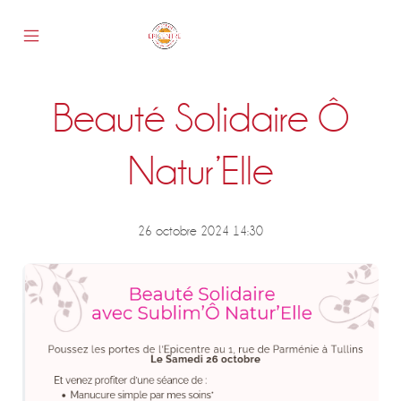
Skip
to
content
Mobile
Epicentre
Menu
Toggle
Beauté Solidaire Ô
s
Natur’Elle
26 octobre 2024 14:30