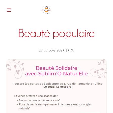
Skip
to
content
Mobile
Epicentre
Menu
Toggle
Beauté populaire
s
17 octobre 2024 14:30