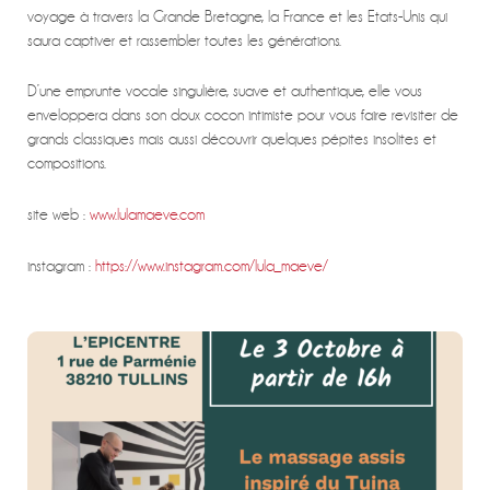
voyage à travers la Grande Bretagne, la France et les Etats-Unis qui
saura captiver et rassembler toutes les générations.
D’une emprunte vocale singulière, suave et authentique, elle vous
enveloppera dans son doux cocon intimiste pour vous faire revisiter de
grands classiques mais aussi découvrir quelques pépites insolites et
compositions.
site web :
www.lulamaeve.com
instagram :
https://www.instagram.com/lula_maeve/