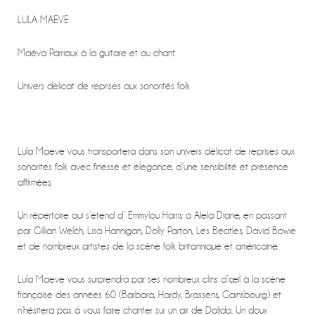
LULA MAEVE
Maéva Parriaux à la guitare et au chant.
Univers délicat de reprises aux sonorités folk
Lula Maeve vous transportera dans son univers délicat de reprises aux
sonorités folk avec finesse et élégance, d’une sensibilité et présence
affirmées.
Un répertoire qui s’étend d’ Emmylou Harris à Alela Diane, en passant
par Gillian Welch, Lisa Hannigan, Dolly Parton, Les Beatles, David Bowie
et de nombreux artistes de la scène folk britannique et américaine.
Lula Maeve vous surprendra par ses nombreux clins d’œil à la scène
française des années 60 (Barbara, Hardy, Brassens, Gainsbourg) et
n’hésitera pas à vous faire chanter sur un air de Dalida. Un doux