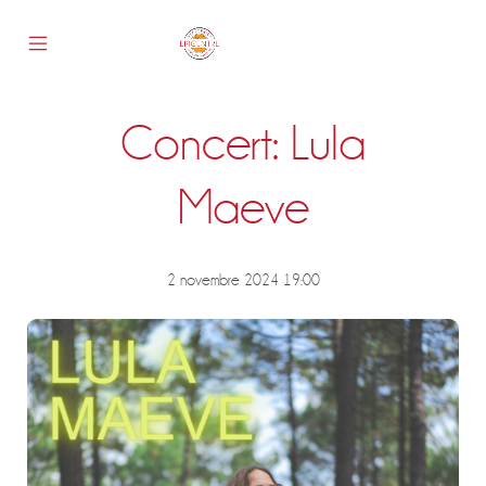
Skip
to
content
Mobile
Epicentre
Menu
Toggle
Concert: Lula
s
Maeve
2 novembre 2024 19:00