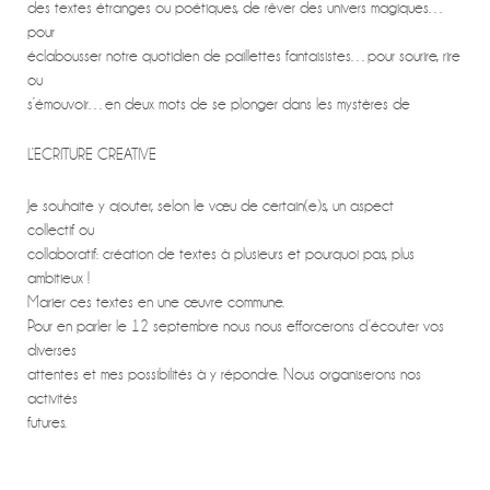
des textes étranges ou poétiques, de rêver des univers magiques…
pour
éclabousser notre quotidien de paillettes fantaisistes…pour sourire, rire
ou
s’émouvoir…en deux mots de se plonger dans les mystères de
L’ECRITURE CREATIVE
Je souhaite y ajouter, selon le vœu de certain(e)s, un aspect
collectif ou
collaboratif: création de textes à plusieurs et pourquoi pas, plus
ambitieux !
Marier ces textes en une œuvre commune.
Pour en parler le 12 septembre nous nous efforcerons d’écouter vos
diverses
attentes et mes possibilités à y répondre. Nous organiserons nos
activités
futures.