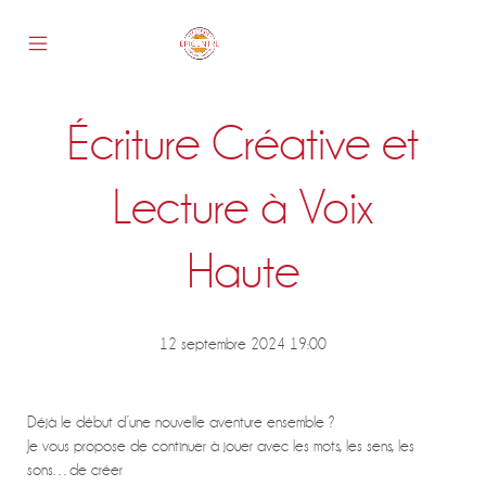
Skip
to
content
Mobile
Epicentre
Menu
Toggle
Écriture Créative et
s
Lecture à Voix
Haute
12 septembre 2024 19:00
Déjà le début d’une nouvelle aventure ensemble ?
Je vous propose de continuer à jouer avec les mots, les sens, les
sons…de créer