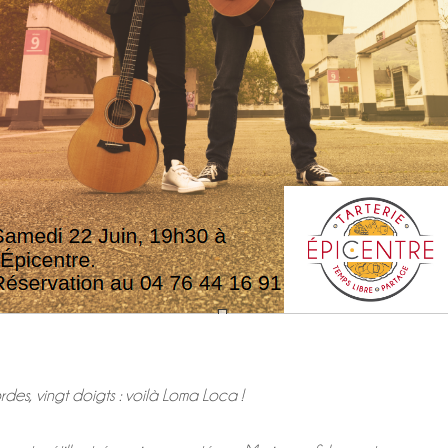
des, vingt doigts : voilà Loma Loca !