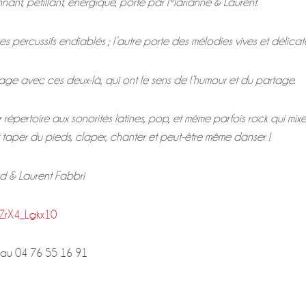
nant, pétillant, énergique, porté par Marianne & Laurent.
s percussifs endiablés ; l’autre porte des mélodies vives et délicate
e avec ces deux-là, qui ont le sens de l’humour et du partage.
r répertoire aux sonorités latines, pop, et même parfois rock qui mix
nt taper du pieds, claper, chanter et peut-être même danser !
rd & Laurent Fabbri
/ZrX4_Lgkx10
e au 04 76 55 16 91