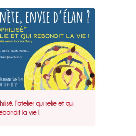
lisé, l’atelier qui relie et qui
ebondit la vie !