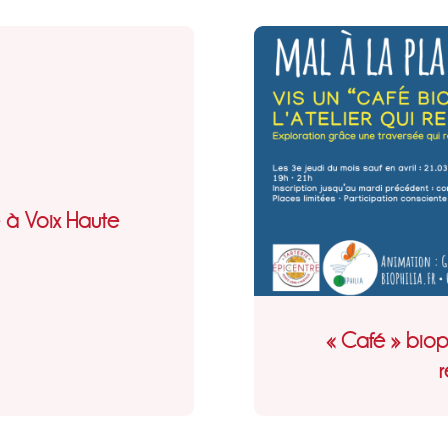
e à Voix Haute
« Café » biophi
r