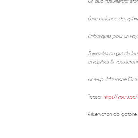
Un duo instrumental éton
L’une balance des rythme
Embarquez pour un voyag
Suivez-les au gré de leu
et reprises.
Ils vous fero
Line-up : Marianne Gira
Teaser:
https://youtu.be
R
é
servation obligatoir