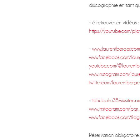
discographie en tant qu
• à retrouver en vidéos :
https://youtube.com/pl
•
www.laurentberger.com
www.facebook.com/laur
youtube.com/@laurentb
www.instagram.com/laur
twitter.com/laurentberg
•
tohubohu38.wixsite.co
www.instagram.com/par_
www.facebook.com/frag
Réservation obligatoire