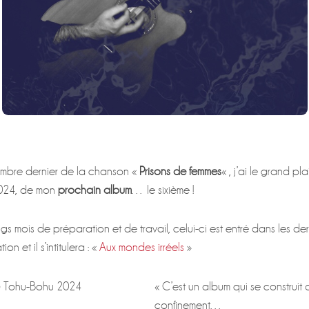
embre dernier de la chanson «
Prisons de femmes
« , j’ai le grand pl
 2024, de mon
prochain album
… le sixième !
 mois de préparation et de travail, celui-ci est entré dans les de
on et il s’intitulera : «
Aux mondes irréels
»
« C’est un album qui se construit 
confinement…