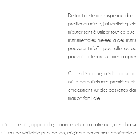
De tout ce temps suspendu dont j
profiter au mieux, j’ai réalisé qu
m’autorisant à utiliser tout ce q
instrumentales, mêlées à des instru
pouvaient m’offrir pour aller au 
pouvais entendre sur mes pro
Cette démarche, inédite pour mo
où je balbutiais mes premières c
enregistrant sur des cassettes dan
maison familiale.
r faire et refaire, apprendre, renoncer et enfin croire que, ces chans
stituer une véritable publication, originale certes, mais cohérente