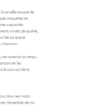
’ai en effet essayé de
elques maquettes en
ue mes capacités
ments virtuels de qualité,
bout de ce que je
pres chansons…
i, me ramenait au temps
hansons en les
s le sous-sol de la
ons, dans leur habit
 avec l’ensemble de ma