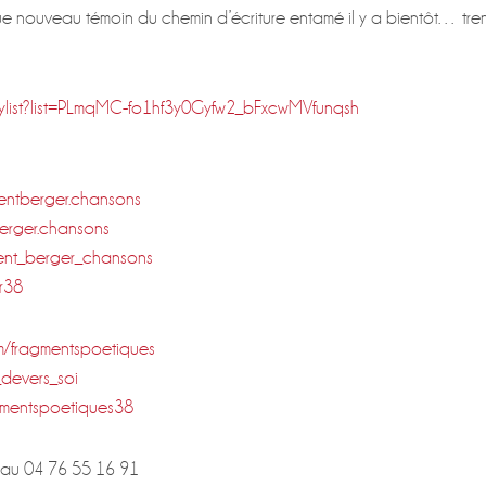
e nouveau témoin du chemin d’écriture entamé il y a bientôt… trent
aylist?list=PLmqMC-fo1hf3y0Gyfw2_bFxcwMVfunqsh
entberger.chansons
erger.chansons
ent_berger_chansons
er38
m/fragmentspoetiques
devers_soi
mentspoetiques38
 au 04 76 55 16 91