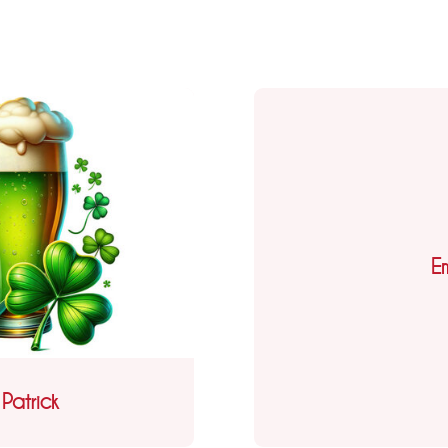
E
Patrick