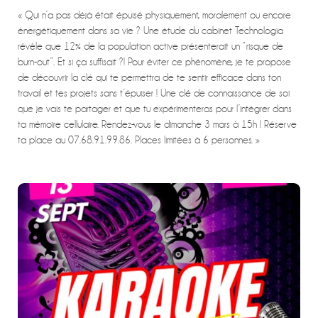
« Qui n’a pas déjà était épuisé physiquement, moralement ou encore
énergétiquement dans sa vie ? Une étude du cabinet Technologia
révèle que 12% de la population active présenterait un “risque de
burn-out”. Et si ça suffisait ?! Pour éviter ce phénomène, je te propose
de découvrir la clé qui te permettra de te sentir efficace dans ton
travail et tes projets sans t’épuiser ! Une clé de connaissance de soi
que je vais te partager et que tu expérimenteras pour l’intégrer dans
ta mémoire cellulaire. Rendez-vous le dimanche 3 mars à 15h ! Réserve
ta place au 07.68.91.99.86. Places limitées à 6 personnes. »