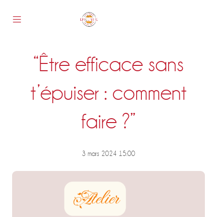
Skip
to
content
Mobile
Epicentre
Menu
Toggle
“Être efficace sans
s
t’épuiser : comment
faire ?”
3 mars 2024 15:00