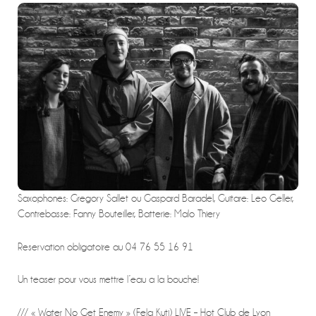
Saxophones: Gregory Sallet ou Gaspard Baradel, Guitare: Leo Geller,
Contrebasse: Fanny Bouteiller, Batterie: Malo Thiery
Reservation obligatoire au 04 76 55 16 91
Un teaser pour vous mettre l’eau a la bouche!
/// « Water No Get Enemy » (Fela Kuti) LIVE – Hot Club de Lyon