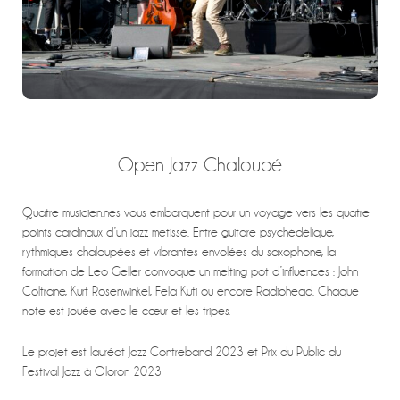
Open Jazz Chaloupé
Quatre musicien.nes vous embarquent pour un voyage vers les quatre
points cardinaux d’un jazz métissé. Entre guitare psychédélique,
rythmiques chaloupées et vibrantes envolées du saxophone, la
formation de Leo Geller convoque un melting pot d’influences : John
Coltrane, Kurt Rosenwinkel, Fela Kuti ou encore Radiohead. Chaque
note est jouée avec le cœur et les tripes.
Le projet est lauréat Jazz Contreband 2023 et Prix du Public du
Festival Jazz à Oloron 2023