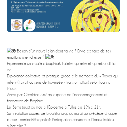
Besoin d’un nouvel élan dans ta vie ? Envie de faire de tes
émotions une richesse ?
Expérimente un « café » biophilisé, l’atelier qui relie et qui rebondit la
vie !
Exploration collective et pratique grâce à la méthode du « Travail qui
relie » (travail au sens de traversée ⸱ transformation) selon Joanna
Macy.
Animé par Géraldine Siméon, experte de l’accompagnement et
fondatrice de Biophilia.
Le 3ème jeudi du mois à l’Épicentre à Tullins, de 19h à 21h.
Sur inscription auprès de Biophilia jusqu’au mardi qui précède chaque
atelier : contact@biophilia.fr. Participation consciente. Places limitées.
What else ?