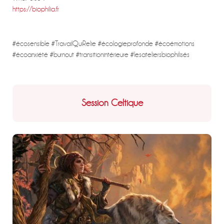
https://biophilia.fr
#écosensible #TravailQuiRelie #écologieprofonde #écoémotions
#écoanxiété #burnout #transitionintérieure #lesateliersbiophilisés
Session Celtique