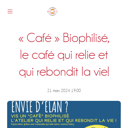
Skip
to
content
Mobile
Epicentre
Menu
Toggle
« Café » Biophilisé,
s
le café qui relie et
qui rebondit la vie!
21 mars 2024 19:00