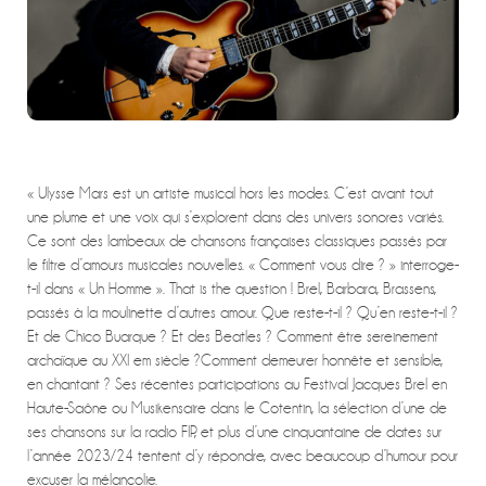
« Ulysse Mars est un artiste musical hors les modes. C’est avant tout
une plume et une voix qui s’explorent dans des univers sonores variés.
Ce sont des lambeaux de chansons françaises classiques passés par
le filtre d’amours musicales nouvelles. « Comment vous dire ? » interroge-
t-il dans « Un Homme ». That is the question ! Brel, Barbara, Brassens,
passés à la moulinette d’autres amour. Que reste-t-il ? Qu’en reste-t-il ?
Et de Chico Buarque ? Et des Beatles ? Comment être sereinement
archaïque au XXI em siècle ?Comment demeurer honnête et sensible,
en chantant ? Ses récentes participations au Festival Jacques Brel en
Haute-Saône ou Musikensaire dans le Cotentin, la sélection d’une de
ses chansons sur la radio FIP, et plus d’une cinquantaine de dates sur
l’année 2023/24 tentent d’y répondre, avec beaucoup d’humour pour
excuser la mélancolie.