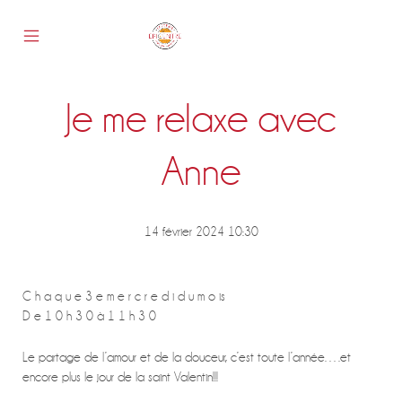
Skip
to
content
Mobile
Epicentre
Menu
Toggle
Je me relaxe avec
s
Anne
14 février 2024 10:30
C h a q u e 3 e m e r c r e d i d u m o is
D e 1 0 h 3 0 à 1 1 h 3 0
Le partage de l’amour et de la douceur, c’est toute l’année….et
encore plus le jour de la saint Valentin!!!