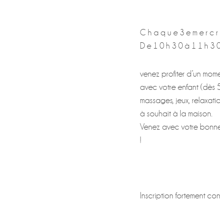
C h a q u e 3 e m e r c r 
D e 1 0 h 3 0 à 1 1 h 3 
venez profiter d’un mom
avec votre enfant (dès 5
massages, jeux, relaxat
à souhait à la maison.
Venez avec votre bonne 
!
Inscription fortement co