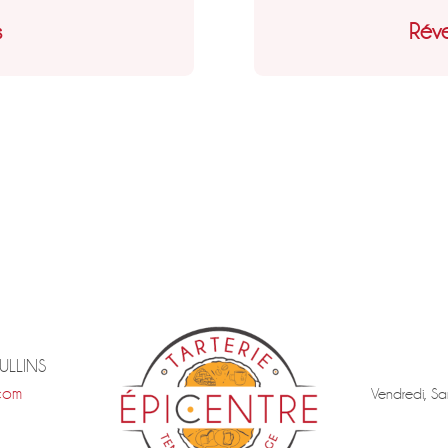
s
Réve
TULLINS
com
Vendredi, Sa