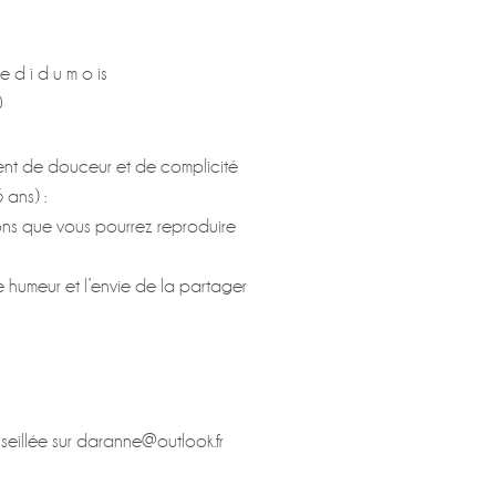
e d i d u m o is
0
ent de douceur et de complicité
 ans) :
ions que vous pourrez reproduire
humeur et l’envie de la partager
nseillée sur daranne@outlook.fr