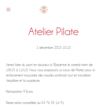
Skip
to
content
Mobile
Epicentre
Menu
Toggle
Atelier Pilate
s
2 décembre 2023 10:15
Venez faire du sport en douceur à l’Épicentre le samedi matin de
10h15 à 11h15. Nous vous proposons un cours de Pilates pour un
renforcement musculaire des muscles profonds tout en travaillant
l’équilibre et la souplesse.
Participation 9 Euros
Réservation conseillée au 04 76 55 16 91