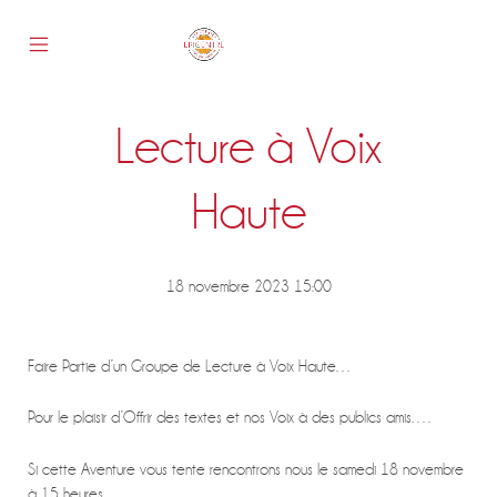
Skip
to
content
Mobile
Epicentre
Menu
Toggle
Lecture à Voix
s
Haute
18 novembre 2023 15:00
Faire Partie d’un Groupe de Lecture à Voix Haute…
Pour le plaisir d’Offrir des textes et nos Voix à des publics amis….
Si cette Aventure vous tente rencontrons nous le samedi 18 novembre
à 15 heures