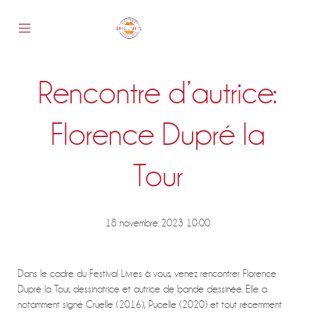
Skip
to
content
Mobile
Epicentre
Menu
Toggle
Rencontre d’autrice:
s
Florence Dupré la
Tour
18 novembre 2023 10:00
Dans le cadre du Festival Livres à vous, venez rencontrer Florence
Dupré la Tour, dessinatrice et autrice de bande dessinée. Elle a
notamment signé Cruelle (2016), Pucelle (2020) et tout récemment