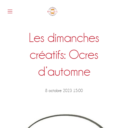
Skip
to
content
Mobile
Epicentre
Menu
Toggle
Les dimanches
s
créatifs: Ocres
d’automne
8 octobre 2023 15:00