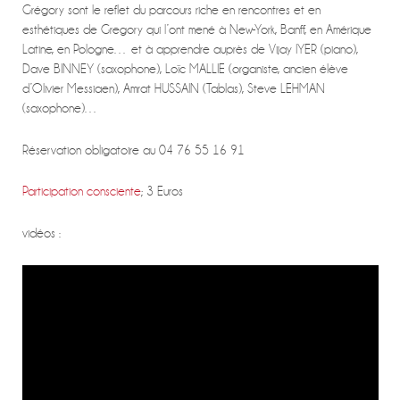
Grégory sont le reflet du parcours riche en rencontres et en
esthétiques de Gregory qui l’ont mené à New-York, Banff, en Amérique
Latine, en Pologne… et à apprendre auprès de Vijay IYER (piano),
Dave BINNEY (saxophone), Loïc MALLIE (organiste, ancien élève
d’Olivier Messiaen), Amrat HUSSAIN (Tablas), Steve LEHMAN
(saxophone)…
Réservation obligatoire au 04 76 55 16 91
Participation consciente
; 3 Euros
vidéos :