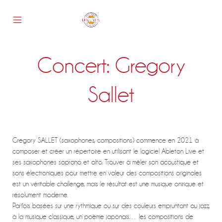
Skip
to
content
Mobile
Epicentre
Menu
Toggle
Concert: Gregory
s
Sallet
Gregory SALLET (saxophones, compositions) commence en 2021 à
composer et créer un répertoire en utilisant le logiciel Ableton Live et
ses saxophones soprano et alto. Trouver à mêler son acoustique et
sons électroniques pour mettre en valeur des compositions originales
est un véritable challenge, mais le résultat est une musique onirique et
résolument moderne.
Parfois basées sur une rythmique ou sur des couleurs empruntant au jazz,
à la musique classique, un poème japonais… les compositions de