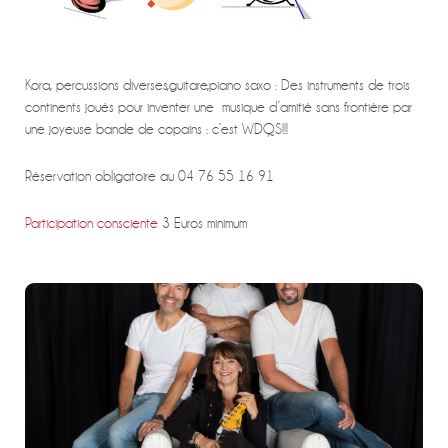
Kora, percussions diverses,guitare,piano saxo : Des instruments de trois
continents joués pour inventer une musique d’amitié sans frontière par
une joyeuse bande de copains : c’est WDQS!!!
Réservation obligatoire au 04 76 55 16 91
Participation consciente
3 Euros minimum