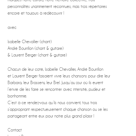
personnalités unanimement reconnues; mais trois répertoires
encore et toujours à redécouvrir !
avec
Isabelle Chevallier (chant)
André Bourrillon (chant & guitare)
& Laurent Berger (chant & guitare)
Chacun de leur coté, Isabelle Chevallier, André Bourrillon
et Laurent Berger faisaient vivre leurs chansons pour dire leur
Barbara, leur Brassens, leur Brel. Jusqu’au jour où ils eurent
l’envie de les faire se rencontrer avec intensité, pudeur et
bonhommie.
C’est à ce rendez-vous qu’ils nous convient, tous trois
s’appropriant respectueusement chaque chanson ou se les
partageant entre eux pour notre plus grand plaisir !
Contact