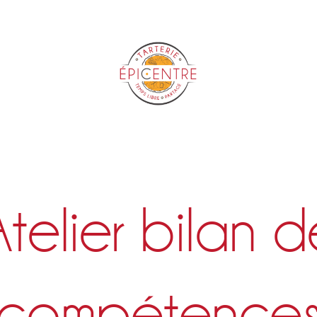
Epicentre
telier bilan d
compétence